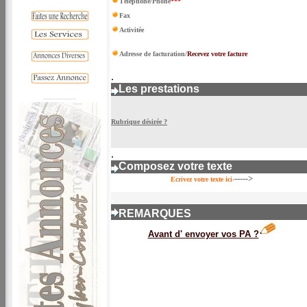
Téléphone/Phone
***
Fax
-
Activitée
Adresse de facturation/
Recevez votre facture
.
Les prestations
----------------
Rubrique désirée ?
.
Composez votre texte
----->
Ecrivez votre texte ici-
.
REMARQUES
Avant d' envoyer vos PA ?